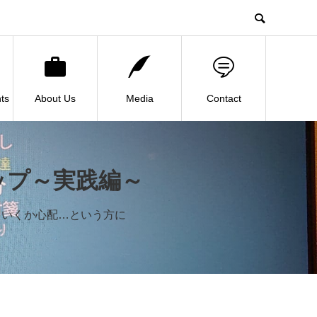
ts
About Us
Media
Contact
ップ～実践編～
くいくか心配…という方に