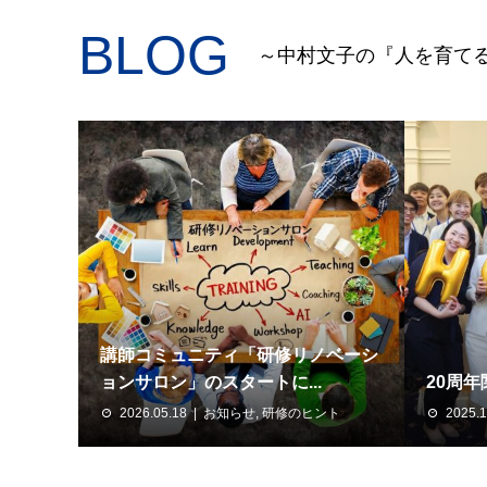
BLOG
～中村文子の『人を育て
講師コミュニティ「研修リノベーシ
ョンサロン」のスタートに...
20周
2026.05.18
お知らせ
,
研修のヒント
2025.1