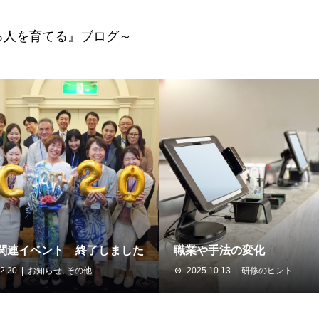
る人を育てる』ブログ～
年関連イベント 終了しました
職業や手法の変化
2.20
お知らせ
,
その他
2025.10.13
研修のヒント