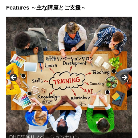
Features ～主な講座とご支援～
トレーナー養成ワークショップ
DHC研修リノベーションサロン
研修リノベーション支援
「参加者主体の研修手法」とは？