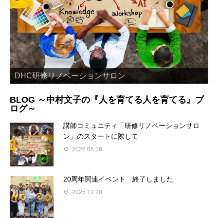
トレーナー養成ワークショップ
DHC研修リノベーションサロン
研修リノベーション支援
「参加者主体の研修手法」とは？
BLOG ～中村文子の『人を育てる人を育てる』ブ
ログ～
講師コミュニティ「研修リノベーションサロ
ン」のスタートに際して
2026.05.18
20周年関連イベント 終了しました
2025.12.20