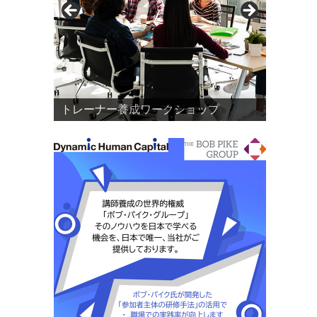
トレーナー養成ワークショップ
DHC研修リノベーションサロン
研修リノベーション支援
「参加者主体の研修手法」とは？