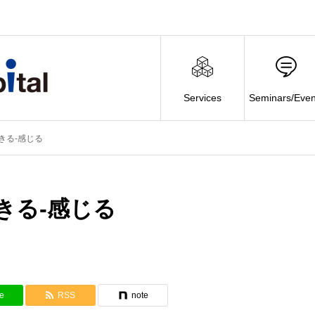
Services
Seminars/Even
きる-感じる
きる-感じる
e
RSS
note