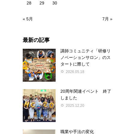
28
29
30
« 5月
7月 »
最新の記事
講師コミュニティ「研修リ
ノベーションサロン」のス
タートに際して
2026.05.18
20周年関連イベント 終了
しました
2025.12.20
職業や手法の変化