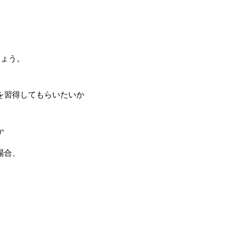
、
。
しょう。
習得してもらいたいか
か
場合、