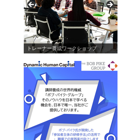
トレーナー養成ワークショップ
DHC研修リノベーションサロン
研修リノベーション支援
「参加者主体の研修手法」とは？