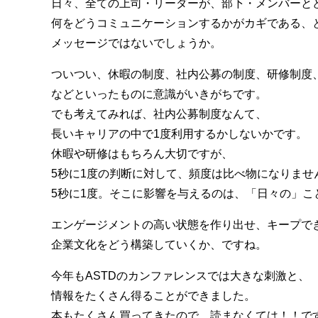
日々、全ての上司・リーダーが、部下・メンバーと
何をどうコミュニケーションするかがカギである、
メッセージではないでしょうか。
ついつい、休暇の制度、社内公募の制度、研修制度
などといったものに意識がいきがちです。
でも考えてみれば、社内公募制度なんて、
長いキャリアの中で1度利用するかしないかです。
休暇や研修はもちろん大切ですが、
5秒に1度の判断に対して、頻度は比べ物になりませ
5秒に1度。そこに影響を与えるのは、「日々の」こ
エンゲージメントの高い状態を作り出せ、キープで
企業文化をどう構築していくか、ですね。
今年もASTDのカンファレンスでは大きな刺激と、
情報をたくさん得ることができました。
本もたくさん買ってきたので、読まなくては！！で