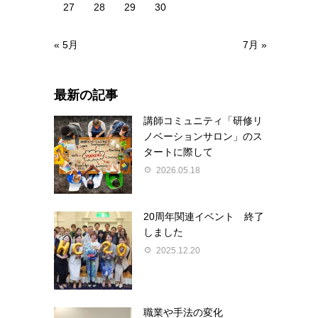
27
28
29
30
« 5月
7月 »
最新の記事
講師コミュニティ「研修リ
ノベーションサロン」のス
タートに際して
2026.05.18
20周年関連イベント 終了
しました
2025.12.20
職業や手法の変化