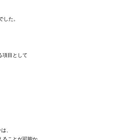
葉でした。
る項目として
ンは、
えることが可能か、