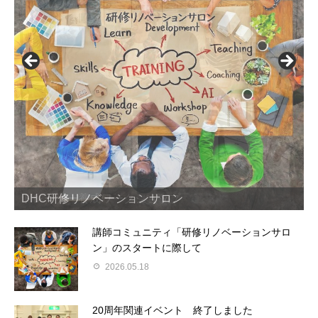
トレーナー養成ワークショップ
DHC研修リノベーションサロン
研修リノベーション支援
「参加者主体の研修手法」とは？
講師コミュニティ「研修リノベーションサロ
ン」のスタートに際して
2026.05.18
20周年関連イベント 終了しました