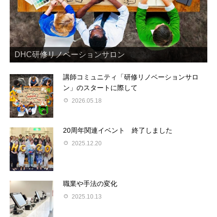
トレーナー養成ワークショップ
DHC研修リノベーションサロン
研修リノベーション支援
「参加者主体の研修手法」とは？
講師コミュニティ「研修リノベーションサロ
ン」のスタートに際して
2026.05.18
20周年関連イベント 終了しました
2025.12.20
職業や手法の変化
2025.10.13