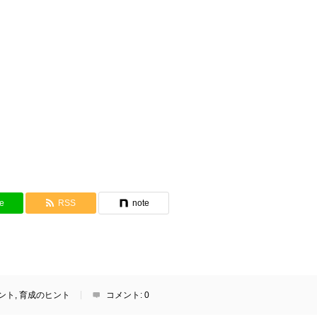
e
RSS
note
ント
,
育成のヒント
コメント:
0