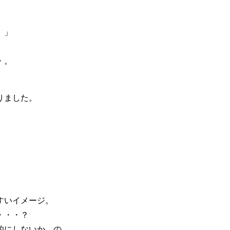
。」
・。
りました。
すいイメージ。
・・・？
的にしないか、の