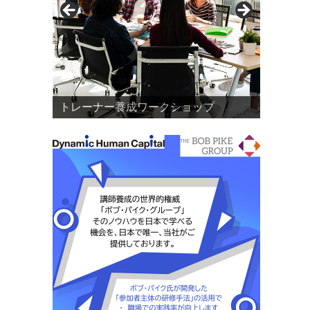
トレーナー養成ワークショップ
DHC研修リノベーションサロン
研修リノベーション支援
「参加者主体の研修手法」とは？