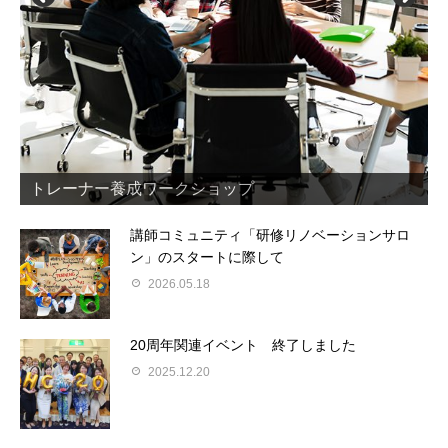
トレーナー養成ワークショップ
DHC研修リノベーションサロン
研修リノベーション支援
「参加者主体の研修手法」とは？
講師コミュニティ「研修リノベーションサロ
ン」のスタートに際して
2026.05.18
20周年関連イベント 終了しました
2025.12.20